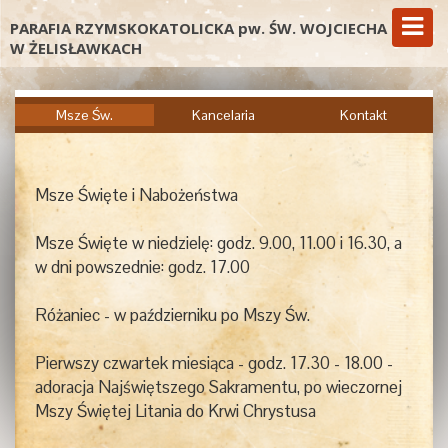
PARAFIA RZYMSKOKATOLICKA pw. ŚW. WOJCIECHA
W ŻELISŁAWKACH
Msze Św.
Kancelaria
Kontakt
Msze Święte i Nabożeństwa
Msze Święte w niedzielę: godz. 9.00, 11.00 i 16.30, a
w dni powszednie: godz. 17.00
Różaniec - w październiku po Mszy Św.
Pierwszy czwartek miesiąca - godz. 17.30 - 18.00 -
adoracja Najświętszego Sakramentu, po wieczornej
Mszy Świętej Litania do Krwi Chrystusa