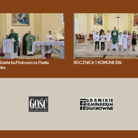
enie ks.Proboszcza Pawła
ROCZNICA 1 KOMUNII ŚW.
yka