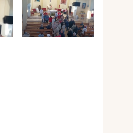
Strona internetowa parafii:
www.parafiazelislawki.pl