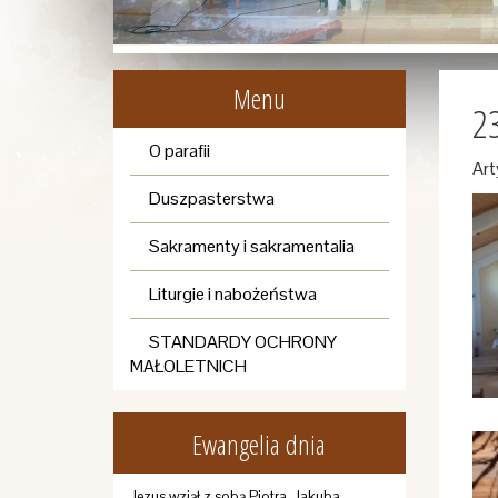
Menu
23
O parafii
Art
Duszpasterstwa
Sakramenty i sakramentalia
Liturgie i nabożeństwa
STANDARDY OCHRONY
MAŁOLETNICH
Ewangelia dnia
Jezus wziął z sobą Piotra, Jakuba