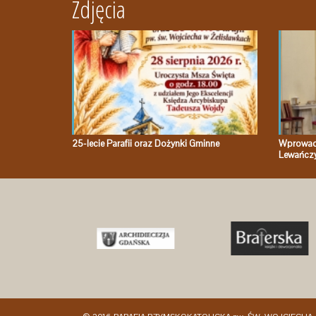
Zdjęcia
25-lecie Parafii oraz Dożynki Gminne
Wprowadz
Lewańcz