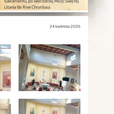
Sakramentu, po wieczornej Mszy Świętej
Litania do Krwi Chrystusa
Pierwszy piątek miesiąca - po wieczornej
Mszy Świętej Litania do Najświętszego
24 kwietnia 2026
Serca Pana Jezusa
Pierwsza sobota miesiśca - po wieczornej
Mszy Świętej - nabożeństwo pierwszo-
sobotnie (Różaniec z rozważaniami przez
wstawiennictwo Matki Bożej Fatimskiej)
Roraty - w dni wowszednie o godz. 17.00
Proboszcz Parafii
ks. Grzegorz Kreft
Tel. 500 895 546
Email:
ksgrzegorzkreft@wp.pl