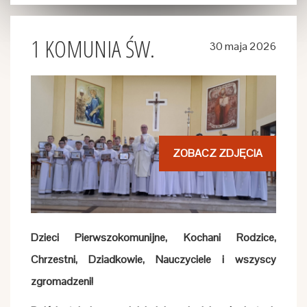
Pierwszy piątek miesiąca - po wieczornej Mszy
Świętej Litania do Najświętszego Serca Pana Jezusa
1 KOMUNIA ŚW.
30 maja 2026
Pierwsza sobota miesiśca - po wieczornej Mszy
Świętej - nabożeństwo pierwszo-sobotnie (Różaniec
z rozważaniami przez wstawiennictwo Matki Bożej
Fatimskiej)
Roraty - w dni wowszednie o godz. 17.00
ZOBACZ ZDJĘCIA
Proboszcz Parafii
ks. Grzegorz Kreft
Tel. 500 895 546
Email:
ksgrzegorzkreft@wp.pl
Dzieci Pierwszokomunijne, Kochani Rodzice,
Chrzestni, Dziadkowie, Nauczyciele i wszyscy
Strona internetowa parafii:
www.parafiazelislawki.pl
zgromadzeni!