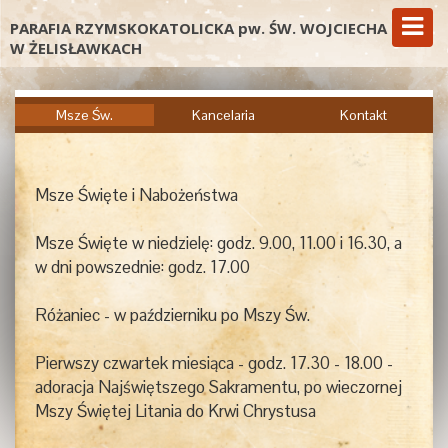
PARAFIA RZYMSKOKATOLICKA pw. ŚW. WOJCIECHA
W ŻELISŁAWKACH
Msze Św.
Kancelaria
Kontakt
Msze Święte i Nabożeństwa
Msze Święte w niedzielę: godz. 9.00, 11.00 i 16.30, a
w dni powszednie: godz. 17.00
Różaniec - w październiku po Mszy Św.
Pierwszy czwartek miesiąca - godz. 17.30 - 18.00 -
adoracja Najświętszego Sakramentu, po wieczornej
Mszy Świętej Litania do Krwi Chrystusa