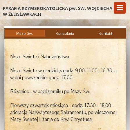
PARAFIA RZYMSKOKATOLICKA pw. ŚW. WOJCIECHA
W ŻELISŁAWKACH
Msze Św.
Kancelaria
Kontakt
Msze Święte i Nabożeństwa
Msze Święte w niedzielę: godz. 9.00, 11.00 i 16.30, a
w dni powszednie: godz. 17.00
Różaniec - w październiku po Mszy Św.
Pierwszy czwartek miesiąca - godz. 17.30 - 18.00 -
adoracja Najświętszego Sakramentu, po wieczornej
Mszy Świętej Litania do Krwi Chrystusa