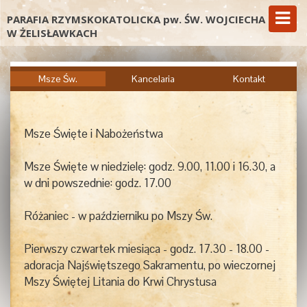
PARAFIA RZYMSKOKATOLICKA pw. ŚW. WOJCIECHA
W ŻELISŁAWKACH
Msze Św.
Kancelaria
Kontakt
Msze Święte i Nabożeństwa
Msze Święte w niedzielę: godz. 9.00, 11.00 i 16.30, a
w dni powszednie: godz. 17.00
Różaniec - w październiku po Mszy Św.
Pierwszy czwartek miesiąca - godz. 17.30 - 18.00 -
adoracja Najświętszego Sakramentu, po wieczornej
Mszy Świętej Litania do Krwi Chrystusa